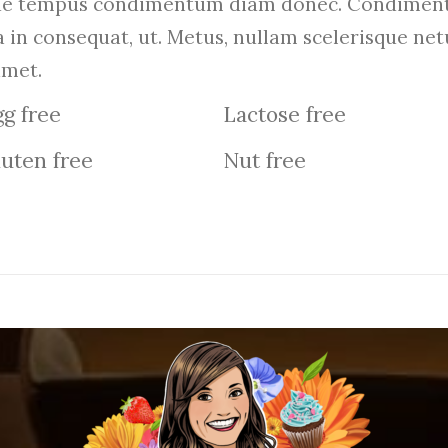
que tempus condimentum diam donec. Condiment
a in consequat, ut. Metus, nullam scelerisque n
amet.
g free
Lactose free
uten free
Nut free