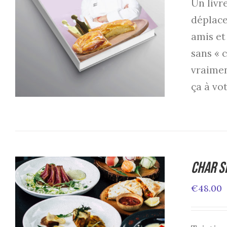
Un livr
ADD TO CART
/
DETAILS
déplace
amis et
sans « 
vraimen
ça à vot
Char S
€
48.00