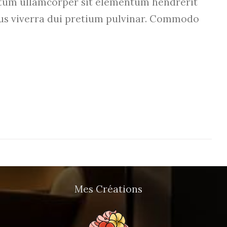
um ullamcorper sit elementum hendrerit
etus viverra dui pretium pulvinar. Commodo
Mes Créations