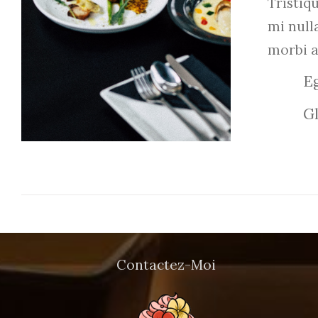
Tristi
mi null
ADD TO CART
/
DETAILS
morbi 
Eg
Gl
Contactez-Moi