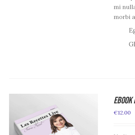
mi null
morbi 
Eg
Gl
Ebook 
€
12.00