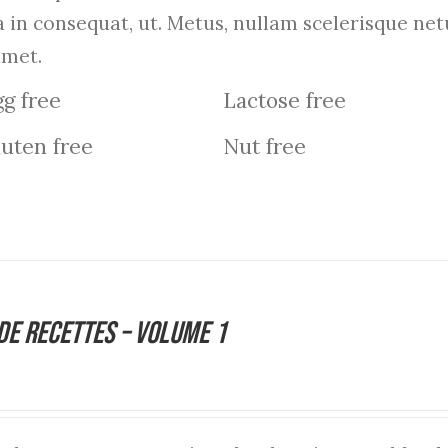
a in consequat, ut. Metus, nullam scelerisque n
amet.
g free
Lactose free
uten free
Nut free
de Recettes – Volume 1