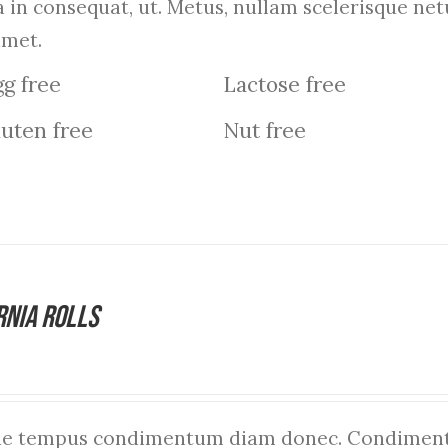
a in consequat, ut. Metus, nullam scelerisque n
amet.
g free
Lactose free
uten free
Nut free
rnia Rolls
que tempus condimentum diam donec. Condiment