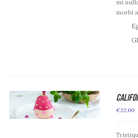
mi null
morbi 
Eg
Gl
Califo
ADD TO CART
/
DETAILS
€
22.00
Tristi