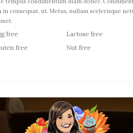
que tempus condimentum diam donec. Condiment
a in consequat, ut. Metus, nullam scelerisque n
amet.
g free
Lactose free
uten free
Nut free