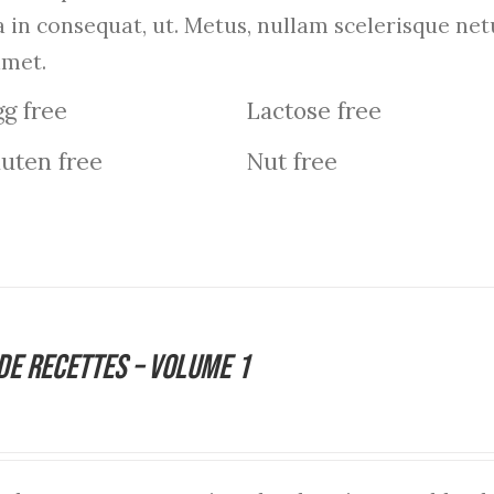
a in consequat, ut. Metus, nullam scelerisque n
amet.
g free
Lactose free
uten free
Nut free
de Recettes – Volume 1