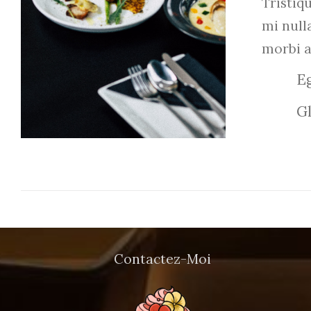
Tristi
mi null
ADD TO CART
/
DETAILS
morbi 
Eg
Gl
Contactez-Moi