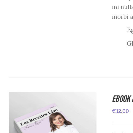
mi null
morbi 
Eg
Gl
Ebook 
€
12.00