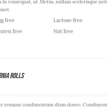
a in consequat, ut. Metus, nullam scelerisque n
amet.
g free
Lactose free
uten free
Nut free
rnia Rolls
que tempus condimentum diam donec. Condiment