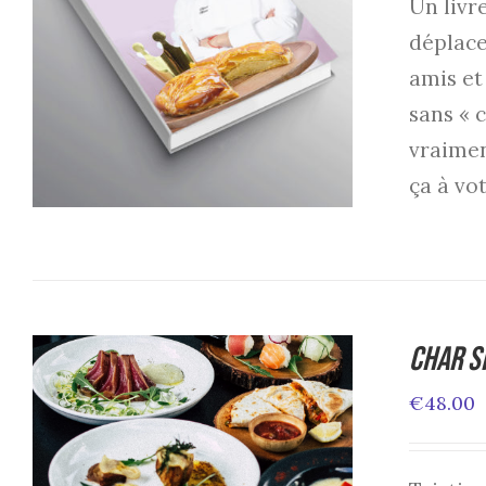
Un livr
ADD TO CART
/
DETAILS
déplace
amis et
sans « 
vraimen
ça à vot
Char S
€
48.00