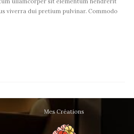
um ullamcorper sit elementum hendrerit
etus viverra dui pretium pulvinar. Commodo
Mes Créations