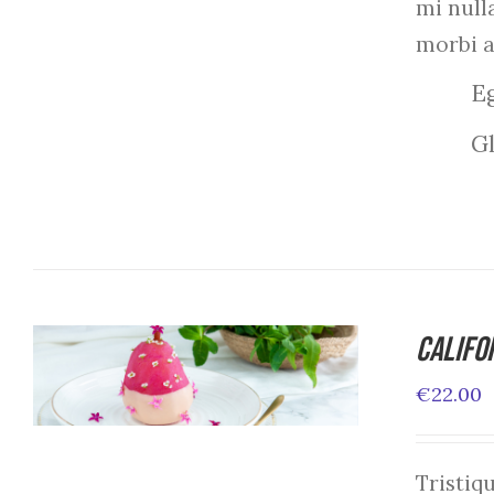
mi null
morbi 
Eg
Gl
Califo
ADD TO CART
/
DETAILS
€
22.00
Tristi