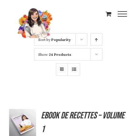
Skip
to
content
Sort by
Popularity
Show
24 Products
Ebook de Recettes – Volume
ADD TO
CART
1
/