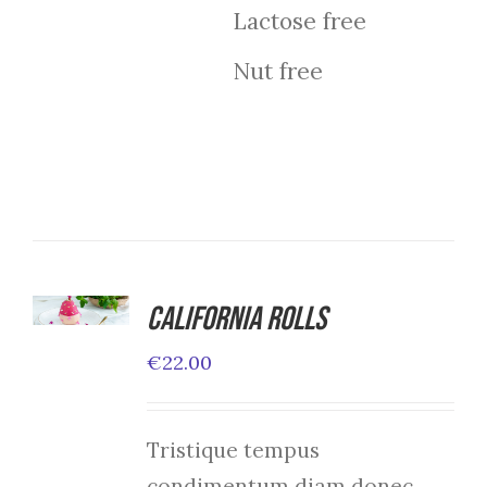
Lactose free
Nut free
ADD TO
CART
California Rolls
/
€
22.00
DETAILS
Tristique tempus
condimentum diam donec.