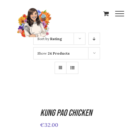
Skip
to
content
Sort by
Rating
Show
24 Products
Kung Pao Chicken
ADD TO
CART
€
32.00
/