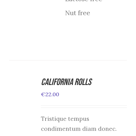
Nut free
California Rolls
ADD TO
CART
€
22.00
/
DETAILS
Tristique tempus
condimentum diam donec.