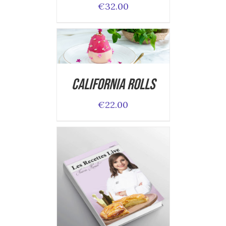
€
32.00
ADD TO CART
/
DETAILS
California Rolls
€
22.00
ADD TO CART
/
DETAILS