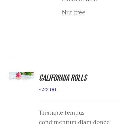
Nut free
ADD TO
CART
California Rolls
/
€
22.00
DETAILS
Tristique tempus
condimentum diam donec.