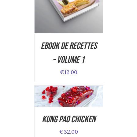
DETAILS
Ebook de Recettes
– Volume 1
€
12.00
ADD TO CART
/
DETAILS
Kung Pao Chicken
€
32.00