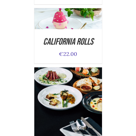
ADD TO CART
/
DETAILS
California Rolls
€
22.00
ADD TO CART
/
DETAILS