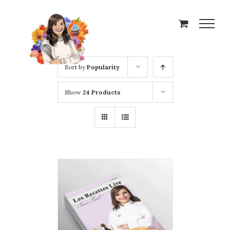
Skip
to
content
Sort by
Popularity
Show
24 Products
ADD TO CART
/