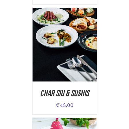
ADD TO CART
/
DETAILS
Char Siu & Sushis
€
48.00
ADD TO CART
/