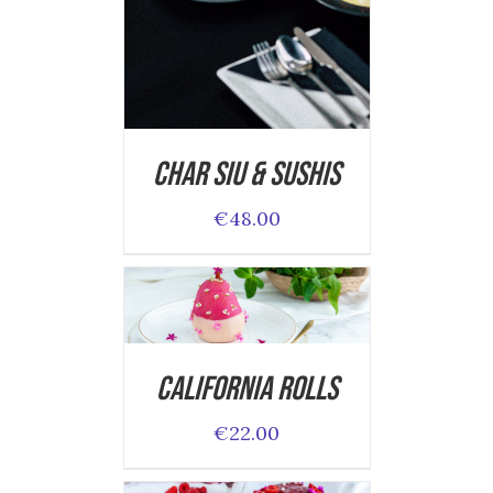
DETAILS
Char Siu & Sushis
€
48.00
ADD TO CART
/
DETAILS
California Rolls
€
22.00