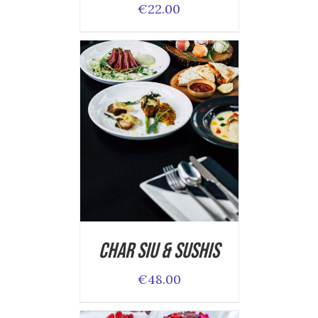
€
22.00
ADD TO CART
/
DETAILS
Char Siu & Sushis
€
48.00