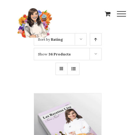
Skip
to
content
Sort by
Rating
Show
36 Products
ADD TO CART
/