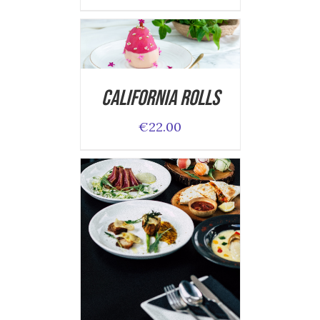
ADD TO CART
/
DETAILS
California Rolls
€
22.00
ADD TO CART
/
DETAILS