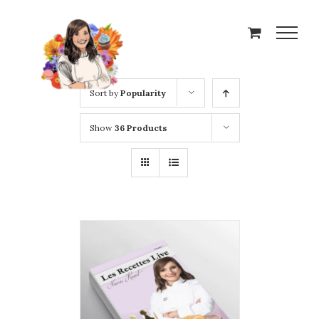
Skip
to
content
Sort by
Popularity
Show
36 Products
ADD TO CART
/