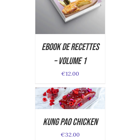
DETAILS
Ebook de Recettes
– Volume 1
€
12.00
ADD TO CART
/
DETAILS
Kung Pao Chicken
€
32.00