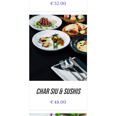
€
32.00
ADD TO CART
/
DETAILS
Char Siu & Sushis
€
48.00